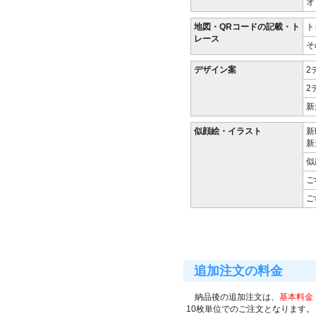
オ
地図・QRコードの記載・ト
ト
レース
そ
デザイン案
2
2
新
似顔絵・イラスト
新
新
似
ご
ご
追加注文の料金
納品後の追加注文は、
基本料金 
10枚単位でのご注文となります。